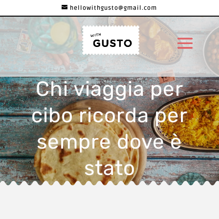
hellowithgusto@gmail.com
Chi viaggia per
cibo ricorda per
sempre dove è
stato