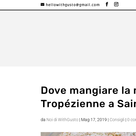
hellowithgusto@gmail.com
Dove mangiare la 
Tropézienne a Sai
da
Noi di WithGusto
|
Mag 17, 2019
|
Consigli
|
0 c