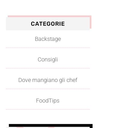
CATEGORIE
Backstage
Consigli
Dove mangiano gli chef
FoodTips