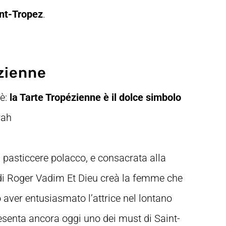
int-Tropez
.
ézienne
 è:
la Tarte Tropézienne è il dolce simbolo
rah
 pasticcere polacco, e consacrata alla
m di Roger Vadim Et Dieu creà la femme che
o aver entusiasmato l’attrice nel lontano
esenta ancora oggi uno dei must di Saint-