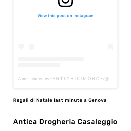
View this post on Instagram
A post shared by • A N T I C H I K I M O N O • (@antichikimono)
Regali di Natale last minute a Genova
Antica Drogheria Casaleggio