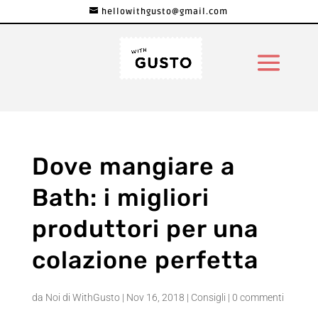
hellowithgusto@gmail.com
Dove mangiare a
Bath: i migliori
produttori per una
colazione perfetta
da
Noi di WithGusto
|
Nov 16, 2018
|
Consigli
|
0 commenti