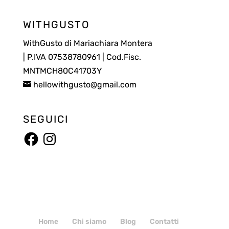
WITHGUSTO
WithGusto di Mariachiara Montera
| P.IVA 07538780961 | Cod.Fisc.
MNTMCH80C41703Y
hellowithgusto@gmail.com
SEGUICI
Facebook
Instagram
Home
Chi siamo
Blog
Contatti