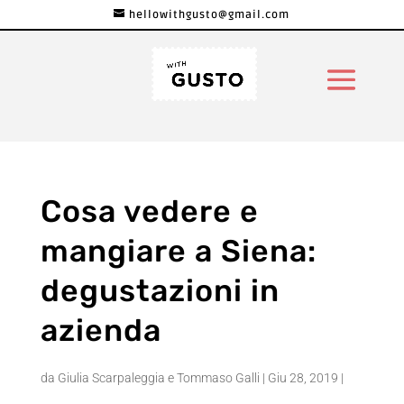
hellowithgusto@gmail.com
Cosa vedere e
mangiare a Siena:
degustazioni in
azienda
da
Giulia Scarpaleggia e Tommaso Galli
|
Giu 28, 2019
|