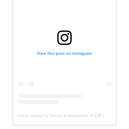
View this post on Instagram
A post shared by Tenuta di Mensanello 👨🏻‍🌾 (@tenuta_di_mensanello)