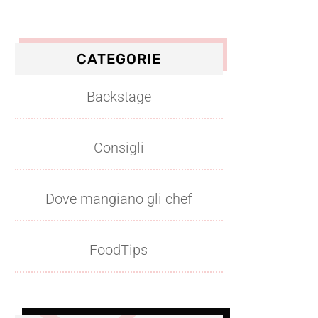
CATEGORIE
Backstage
Consigli
Dove mangiano gli chef
FoodTips