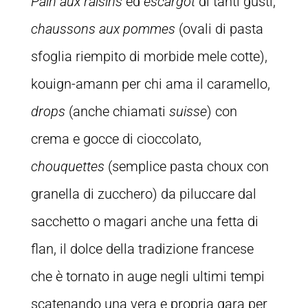
Pain aux raisins
ed
escargot
di tanti gusti,
chaussons aux pommes
(ovali di pasta
sfoglia riempito di morbide mele cotte),
kouign-amann per chi ama il caramello,
drops
(anche chiamati
suisse
) con
crema e gocce di cioccolato,
chouquettes
(semplice pasta choux con
granella di zucchero) da piluccare dal
sacchetto o magari anche una fetta di
flan, il dolce della tradizione francese
che è tornato in auge negli ultimi tempi
scatenando una vera e propria gara per